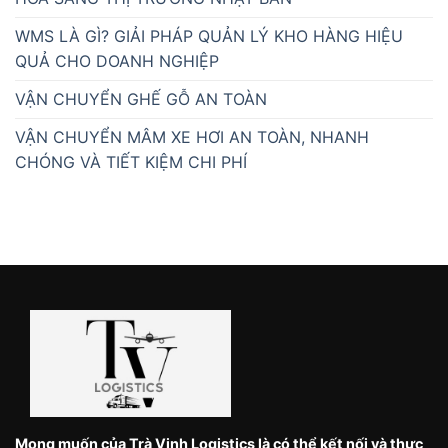
WMS LÀ GÌ? GIẢI PHÁP QUẢN LÝ KHO HÀNG HIỆU
QUẢ CHO DOANH NGHIỆP
VẬN CHUYỂN GHẾ GỖ AN TOÀN
VẬN CHUYỂN MÂM XE HƠI AN TOÀN, NHANH
CHÓNG VÀ TIẾT KIỆM CHI PHÍ
Mong muốn của Trà Vinh Logistics là có thể kết nối và thực