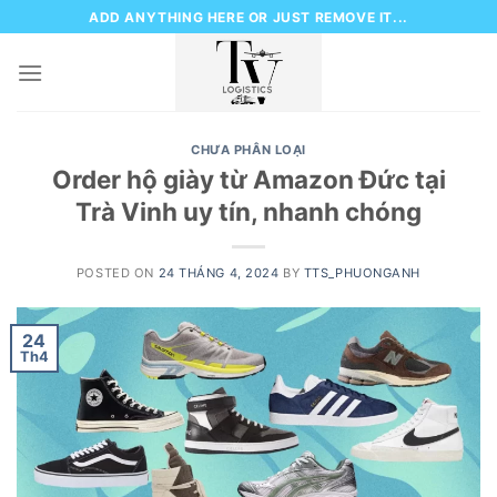
Skip
ADD ANYTHING HERE OR JUST REMOVE IT...
to
content
CHƯA PHÂN LOẠI
Order hộ giày từ Amazon Đức tại
Trà Vinh uy tín, nhanh chóng
POSTED ON
24 THÁNG 4, 2024
BY
TTS_PHUONGANH
24
Th4