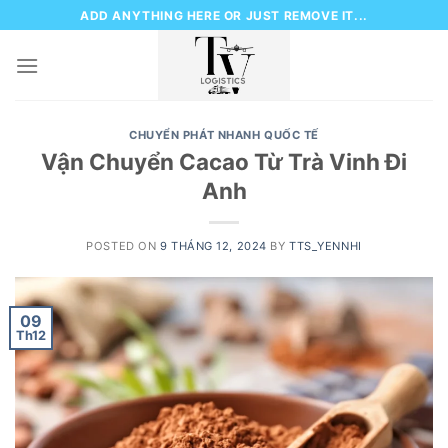
Skip
ADD ANYTHING HERE OR JUST REMOVE IT...
to
content
CHUYỂN PHÁT NHANH QUỐC TẾ
Vận Chuyển Cacao Từ Trà Vinh Đi
Anh
POSTED ON
9 THÁNG 12, 2024
BY
TTS_YENNHI
09
Th12