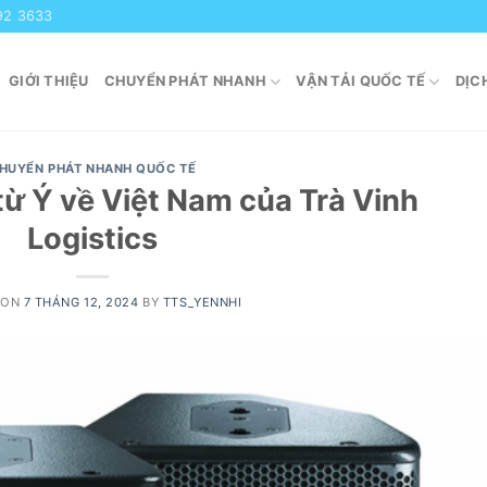
92 3633
GIỚI THIỆU
CHUYỂN PHÁT NHANH
VẬN TẢI QUỐC TẾ
DỊC
HUYỂN PHÁT NHANH QUỐC TẾ
từ Ý về Việt Nam của Trà Vinh
Logistics
 ON
7 THÁNG 12, 2024
BY
TTS_YENNHI