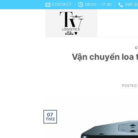
Skip
CONTACT
08:00 - 17:30
090 2
to
content
C
Vận chuyển loa 
POSTED
07
Th12