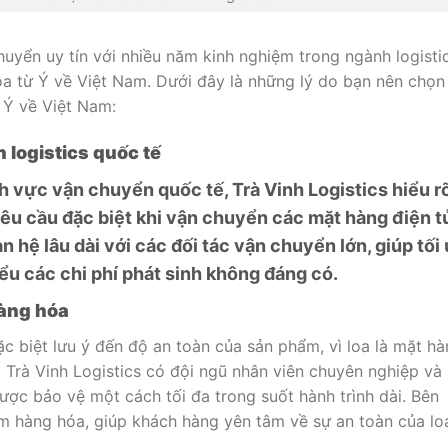
huyển uy tín với nhiều năm kinh nghiệm trong ngành logisti
óa từ Ý về Việt Nam. Dưới đây là những lý do bạn nên chọn
ừ Ý về Việt Nam:
 logistics quốc tế
h vực vận chuyển quốc tế, Trà Vinh Logistics hiểu r
 yêu cầu đặc biệt khi vận chuyển các mặt hàng điện t
n hệ lâu dài với các đối tác vận chuyển lớn, giúp tối
iểu các chi phí phát sinh không đáng có.
hàng hóa
c biệt lưu ý đến độ an toàn của sản phẩm, vì loa là mặt h
. Trà Vinh Logistics có đội ngũ nhân viên chuyên nghiệp và
ược bảo vệ một cách tối đa trong suốt hành trình dài. Bên
m hàng hóa, giúp khách hàng yên tâm về sự an toàn của lo