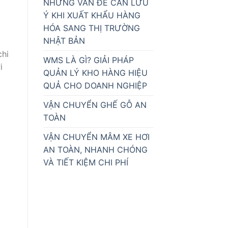
NHỮNG VẤN ĐỀ CẦN LƯU
Ý KHI XUẤT KHẨU HÀNG
HÓA SANG THỊ TRƯỜNG
NHẬT BẢN
chi
WMS LÀ GÌ? GIẢI PHÁP
i
QUẢN LÝ KHO HÀNG HIỆU
QUẢ CHO DOANH NGHIỆP
VẬN CHUYỂN GHẾ GỖ AN
TOÀN
VẬN CHUYỂN MÂM XE HƠI
AN TOÀN, NHANH CHÓNG
VÀ TIẾT KIỆM CHI PHÍ