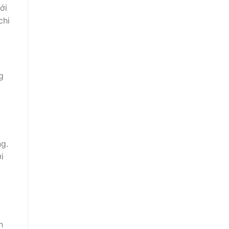
ới
chi
g
g.
i
y
h