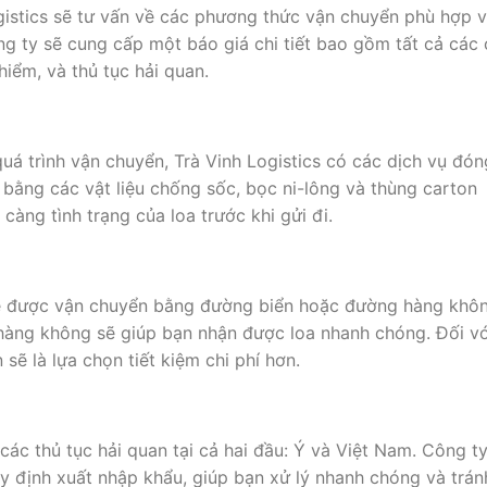
ogistics sẽ tư vấn về các phương thức vận chuyển phù hợp v
ng ty sẽ cung cấp một báo giá chi tiết bao gồm tất cả các 
hiểm, và thủ tục hải quan.
uá trình vận chuyển, Trà Vinh Logistics có các dịch vụ đón
bằng các vật liệu chống sốc, bọc ni-lông và thùng carton
càng tình trạng của loa trước khi gửi đi.
sẽ được vận chuyển bằng đường biển hoặc đường hàng khôn
hàng không sẽ giúp bạn nhận được loa nhanh chóng. Đối vớ
ẽ là lựa chọn tiết kiệm chi phí hơn.
 các thủ tục hải quan tại cả hai đầu: Ý và Việt Nam. Công t
y định xuất nhập khẩu, giúp bạn xử lý nhanh chóng và trán