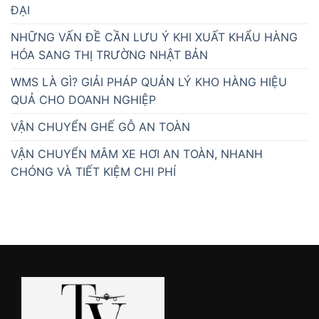
ĐẠI
NHỮNG VẤN ĐỀ CẦN LƯU Ý KHI XUẤT KHẨU HÀNG
HÓA SANG THỊ TRƯỜNG NHẬT BẢN
WMS LÀ GÌ? GIẢI PHÁP QUẢN LÝ KHO HÀNG HIỆU
QUẢ CHO DOANH NGHIỆP
VẬN CHUYỂN GHẾ GỖ AN TOÀN
VẬN CHUYỂN MÂM XE HƠI AN TOÀN, NHANH
CHÓNG VÀ TIẾT KIỆM CHI PHÍ