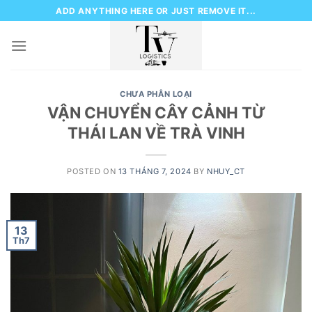
Skip
ADD ANYTHING HERE OR JUST REMOVE IT...
to
content
CHƯA PHÂN LOẠI
VẬN CHUYỂN CÂY CẢNH TỪ
THÁI LAN VỀ TRÀ VINH
POSTED ON
13 THÁNG 7, 2024
BY
NHUY_CT
13
Th7