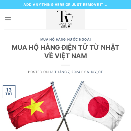
Skip
ADD ANYTHING HERE OR JUST REMOVE IT...
to
content
MUA HỘ HÀNG NƯỚC NGOÀI
MUA HỘ HÀNG ĐIỆN TỬ TỪ NHẬT
VỀ VIỆT NAM
POSTED ON
13 THÁNG 7, 2024
BY
NHUY_CT
13
Th7