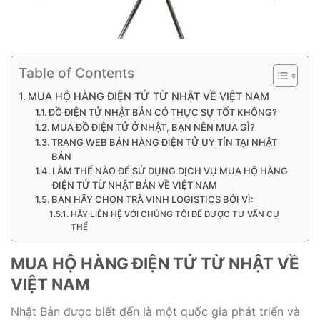
Table of Contents
MUA HỘ HÀNG ĐIỆN TỬ TỪ NHẬT VỀ VIỆT NAM
ĐỒ ĐIỆN TỬ NHẬT BẢN CÓ THỰC SỰ TỐT KHÔNG?
MUA ĐỒ ĐIỆN TỬ Ở NHẬT, BẠN NÊN MUA GÌ?
TRANG WEB BÁN HÀNG ĐIỆN TỬ UY TÍN TẠI NHẬT
BẢN
LÀM THẾ NÀO ĐỂ SỬ DỤNG DỊCH VỤ MUA HỘ HÀNG
ĐIỆN TỬ TỪ NHẬT BẢN VỀ VIỆT NAM
BẠN HÃY CHỌN TRÀ VINH LOGISTICS BỞI VÌ:
HÃY LIÊN HỆ VỚI CHÚNG TÔI ĐỂ ĐƯỢC TƯ VẤN CỤ
THỂ
MUA HỘ HÀNG ĐIỆN TỬ TỪ NHẬT VỀ
VIỆT NAM
Nhật Bản được biết đến là một quốc gia phát triển và