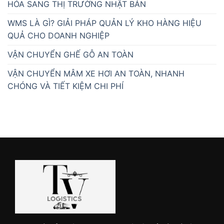
HÓA SANG THỊ TRƯỜNG NHẬT BẢN
WMS LÀ GÌ? GIẢI PHÁP QUẢN LÝ KHO HÀNG HIỆU
QUẢ CHO DOANH NGHIỆP
VẬN CHUYỂN GHẾ GỖ AN TOÀN
VẬN CHUYỂN MÂM XE HƠI AN TOÀN, NHANH
CHÓNG VÀ TIẾT KIỆM CHI PHÍ