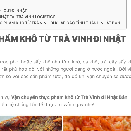
 GỬI ĐI NHẬT
HẬT TẠI TRÀ VINH LOGISTICS
 PHẨM KHÔ TỪ TRÀ VINH ĐI KHẮP CÁC TỈNH THÀNH NHẬT BẢN
ẨM KHÔ TỪ TRÀ VINH ĐI NHẬT
ược phơi hoặc sấy khô như tôm khô, cá khô, trái cây sấy k
rất phù hợp đối với những người đang ở nước ngoài. Bởi vì
n so với các sản phẩm tươi, do đó khi vận chuyển sẽ đượ
ch vụ
Vận chuyển thực phẩm khô từ Trà Vinh đi Nhật Bản
liên hệ chúng tôi để được tư vấn ngay nhé!