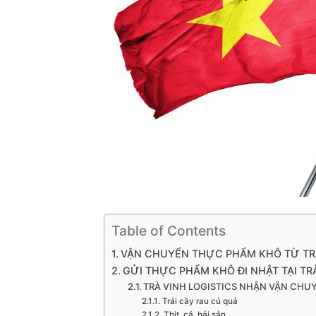
Table of Contents
VẬN CHUYỂN THỰC PHẨM KHÔ TỪ TR
GỬI THỰC PHẨM KHÔ ĐI NHẬT TẠI TR
TRÀ VINH LOGISTICS NHẬN VẬN CHU
Trái cây rau củ quả
Thịt, cá, hải sản