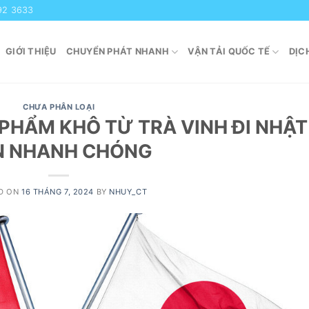
92 3633
GIỚI THIỆU
CHUYỂN PHÁT NHANH
VẬN TẢI QUỐC TẾ
DỊC
CHƯA PHÂN LOẠI
PHẨM KHÔ TỪ TRÀ VINH ĐI NHẬT
N NHANH CHÓNG
D ON
16 THÁNG 7, 2024
BY
NHUY_CT