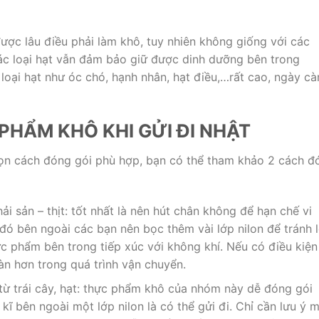
ược lâu điều phải làm khô, tuy nhiên không giống với các
ác loại hạt vẫn đảm bảo giữ được dinh dưỡng bên trong
oại hạt như óc chó, hạnh nhân, hạt điều,…rất cao, ngày c
PHẨM KHÔ KHI GỬI ĐI NHẬT
ọn cách đóng gói phù hợp, bạn có thể tham khảo 2 cách đ
i sản – thịt: tốt nhất là nên hút chân không để hạn chế vi
đó bên ngoài các bạn nên bọc thêm vài lớp nilon để tránh 
c phẩm bên trong tiếp xúc với không khí. Nếu có điều kiện
n hơn trong quá trình vận chuyển.
ừ trái cây, hạt: thực phẩm khô của nhóm này dễ đóng gói
kĩ bên ngoài một lớp nilon là có thể gửi đi. Chỉ cần lưu ý 