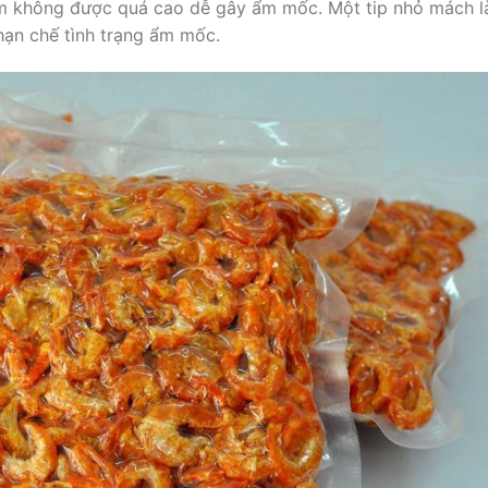
m không được quá cao dễ gây ẩm mốc. Một tip nhỏ mách l
hạn chế tình trạng ẩm mốc.