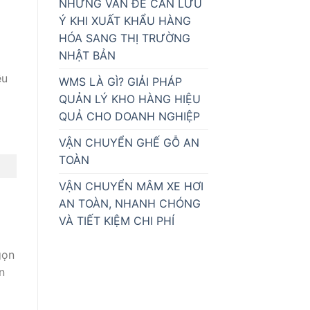
NHỮNG VẤN ĐỀ CẦN LƯU
Ý KHI XUẤT KHẨU HÀNG
HÓA SANG THỊ TRƯỜNG
NHẬT BẢN
ều
WMS LÀ GÌ? GIẢI PHÁP
QUẢN LÝ KHO HÀNG HIỆU
QUẢ CHO DOANH NGHIỆP
VẬN CHUYỂN GHẾ GỖ AN
TOÀN
VẬN CHUYỂN MÂM XE HƠI
AN TOÀN, NHANH CHÓNG
VÀ TIẾT KIỆM CHI PHÍ
gọn
n