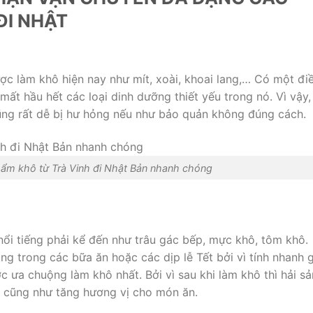
ĐI NHẬT
ược làm khô hiện nay như mít, xoài, khoai lang,… Có một đi
 mất hầu hết các loại dinh dưỡng thiết yếu trong nó. Vì vậy,
 cũng rất dễ bị hư hỏng nếu như bảo quản không đúng cách.
ẩm khô từ Trà Vinh đi Nhật Bản nhanh chóng
 nổi tiếng phải kể đến như trâu gác bếp, mực khô, tôm khô.
g trong các bữa ăn hoặc các dịp lễ Tết bởi vì tính nhanh 
 ưa chuộng làm khô nhất. Bởi vì sau khi làm khô thì hải sả
ơn cũng như tăng hương vị cho món ăn.